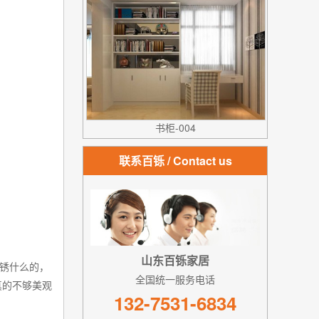
书柜-004
联系百铄
/ Contact us
山东百铄家居
锈什么的，
全国统一服务电话
真的不够美观
132-7531-6834