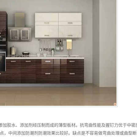
渗加胶水、添加剂经压制而成的薄型板材。抗弯曲性能及握钉力优于中密
点，中间添加防潮剂防潮效果比较好。缺点是不容易做弯曲处理或曲型断