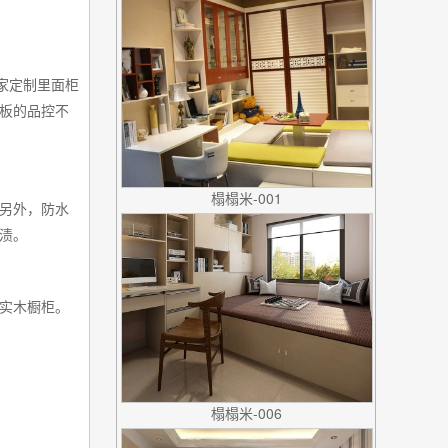
家定制里面柜
板的品控不
榻榻米-001
另外，防水
渍。
实木橱柜。
榻榻米-006