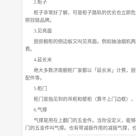
2.柜子
柜子非常好了解，可是柜子路轨的优劣也立即危
照铰链品牌。
3.见亮面
厨房橱柜的侧边板又叫见亮面。例如抽油烟机两
费。
4.延长米
绝大多数济南橱柜厂家都以「延长米」计费，厨
配件等。
5.柜门
柜门是指见到的吊柜和壁柜（算不上门边框），
6.气撑
气撑是用在上翻门的五金件。当你没定义，能够
门的五金件叫气撑。也有带减振作用的减振气撑，也