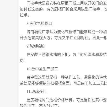
门拉手就是说安裝在厨柜门板上用以开关门的五
加付钱这类的。有的厨柜门板会采用隐型门拉手，
拉手。
8.液化气检修口
济南橱柜厂家认为液化气检修口能够说成一种加
计会危害美观大方，可是又不许立即封住。因此一
9.防潮铝铂
在安裝不锈钢水槽的下柜，为了避免渗水和凝结
费。
10.台中盆生产加工
台中盆这里就是指一种制作工艺，通俗化的讲就
益处是能够便捷清扫橱柜台面。可是由于加工工艺
11.玻璃移门
厨房橱柜的门边框价格昂贵，可是当你在其中要
较为少了，不太时兴了。