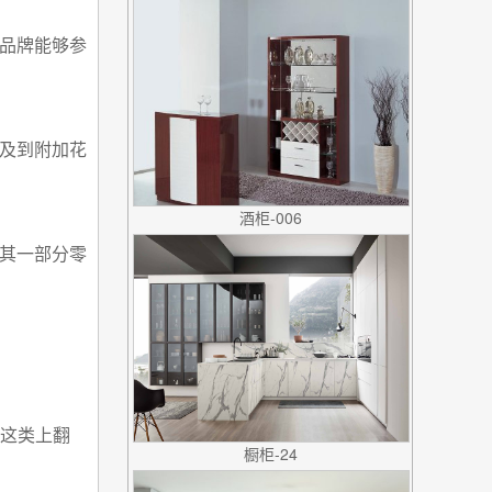
品牌能够参
及到附加花
酒柜-006
其一部分零
接这类上翻
橱柜-24