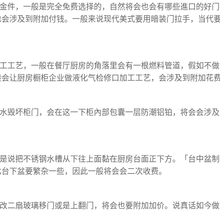
金件，一般是完全免费选择的，自然将会也会有哪些進口的好门
也会涉及到附加付钱。一般来说现代美式要用暗装门拉手，当代
工工艺，一般在餐厅厨房的角落里会有一根燃料管道，假如不做
般会让厨房橱柜企业做液化气检修口加工工艺，会涉及到附加花
水毁坏柜门，会在这一下柜內部包囊一层防潮铝铂，将会会涉及
是说把不锈钢水槽从下往上面黏在厨房台面正下方。「台中盆制
比台下盆要繁杂一些，因此一般将会会二次收费。
改二扇玻璃移门或是上翻门，将会也要附加加价。说真话如今做