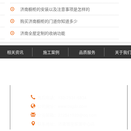
济南橱柜的安装以及注意事项是怎样的
购买济南橱柜的门道你知道多少
济南全屋定制的收纳功能
相关资讯
施工案例
品质服务
关于我
山东百铄家居
售后电话：132-7531-6834
公司网址：www.bsjjdz.com
企业邮箱：272541020@qq.com
联系地址：济南银座家居中心店