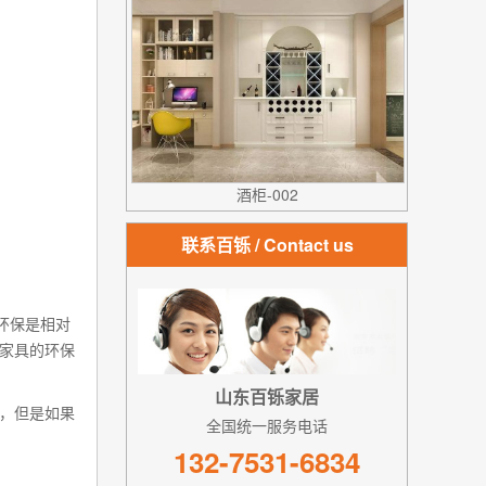
酒柜-002
联系百铄
/ Contact us
环保是相对
家具的环保
山东百铄家居
，但是如果
全国统一服务电话
132-7531-6834