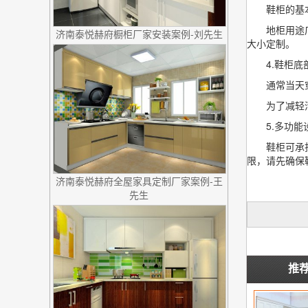
鞋柜的基本配
地柜用途广泛
济南泰悦赫府橱柜厂家安装案例-刘先生
大小定制。
4.鞋柜底部
通常当天穿着
为了减轻清洁
5.多功能设
鞋柜可承担的
限，请先确保
济南泰悦赫府全屋家具定制厂家案例-王
先生
推