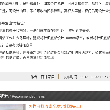
置有地柜、吊柜和高柜，如果条件允许，可设计换鞋凳、悬挂区，装
，可设计抽屉；吊柜可收纳换季鞋靴；高柜大容量，柜门后可设计全身
悬空出“常鞋位”
的鞋子和拖鞋，一进门就放置在鞋柜外， 难免影响美观。
工作并去除异味，建议将鞋柜底部设计100mm悬空，或者将鞋柜底部
计首要考虑鞋柜容量
功能极多，但多重功能组合的鞋柜会削减鞋柜的收纳能力，如玄关面积
鞋柜的储鞋量，再考虑其他功能实现。
作者：百铄家居
发布时间：2018-02-02 13:57:
荐资讯
/ Recommended news
怎样寻找济南全屋定制源头工厂