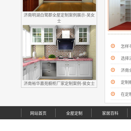
济南明湖白鹭郡全屋定制案例展示-吴女
士
怎样
选择
济南
定制
济南裕华嘉苑橱柜厂家定制案例-侯女士
在定
网站首页
全屋定制
家居百科