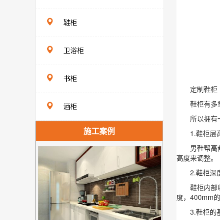
鞋柜
卫浴柜
书柜
定制鞋柜
鞋柜有多重要
酒柜
所以拥有一个
施工案例
1.鞋柜层高
男鞋帮高都较
高度来调整。
2.鞋柜深度
鞋柜内部收纳
度，400mm
3.鞋柜的