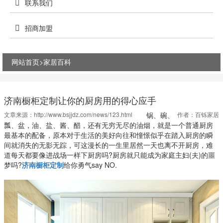
联系我们
招商加盟
网站首页>
家居百科
济南橱柜定制让你的厨房用的得心应手
文章来源：
http://www.bsjjdz.com/news/123.html
锅、碗、
作者：百铄家居
瓢、盆，油、盐、酱、醋，还有无穷无尽的油烟，就是一个普通厨房
最基本的配备，原本对于生活的美好向往和憧憬似乎在踏入厨房的瞬
间就消失的无影无踪，可这漫长的一生里居然一天也离不开厨房，难
道每天都要像进战场一样下厨房吗?厨房就只能成为家庭主妇(夫)的噩
梦吗?
济南橱柜定制
给你勇气say NO.