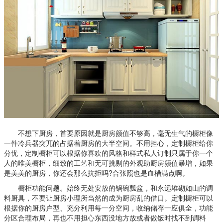
不想下厨房，首要原因就是厨房颜值不够高，毫无生气的橱柜像
一件冷兵器突兀的占据着厨房的大半空间。不用担心，定制橱柜给你
分忧，定制橱柜可以根据你喜欢的风格和样式私人订制只属于你一个
人的唯美橱柜，细致的工艺和无可挑剔的外观助厨房颜值暴增，如果
是美美的厨房，你还会那么抗拒吗?合张照也是血槽满点啊。
橱柜功能问题。始终无处安放的锅碗瓢盆，和永远堆砌如山的调
料厨具，不要让厨房小理所当然的成为厨房乱的借口。定制橱柜可以
根据你的厨房户型、充分利用每一分空间，收纳储存一应俱全，功能
分区合理布局，再也不用担心东西没地方放或者做饭时找不到调料