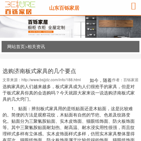
山东百铄家居
网站首页>
相关资讯
选购济南板式家具的几个要点
文章来源：
http://www.bsjjdz.com/info/188.html
如今，随着
作者：百铄家居
选购家具的人们越来越多，板式家具成为人们很抢手的家具，但是对
于板式家具你真的会选购吗？今天就跟大家来说一说选购济南板式家
具的几大窍门。
1、贴面：辨别板式家具用的是纸贴面还是木贴面，这是比较难
的。简便的方法是观察花纹，木贴面有自然的节疤、色差及纹路变
化。贴面分为三聚氰胺贴面、实木皮饰面、猫眼纸饰面、防火板饰面
等。其中三聚氰胺贴面耐划伤、耐高温、耐水浸实用性很强，而且纹
理样式多样有立体感。实木皮饰面样式多样，仿照实木家具整体显得
有层次。猫眼纸饰面、防火板饰面属于比较低端的饰面，猫眼纸饰面