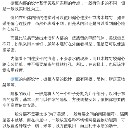
橱柜内部的设计基于美观和实用的考虑，一般有许多的不同，但
是一般以实用性为主。
例如在柜体内部的连接时可以使用偏心连接件或者木螺钉，如果
采用偏心连接件，虽然外表看不到，但是从内部还是可以看到偏心轮
的安装孔。
而且比较易于渗出水渍和内部的一些残留的甲醛气体，美观但是
不好，如果采用木螺钉，虽然木螺钉在外面看得见，但是它可以使连
接紧密。
内部看不到连接件的痕迹，不会渗水的现象，而且木螺钉较偏心
轮安装简单，并不需要精密的排钻打孔。所以，在选择上，也应该注
意实用程度。
橱柜
的内部设计，橱柜内部的设计一般有隔板，吊钩，厨房置物
架等等。
隔板的设计，一般是将大的一个柜子分割为几个部分，以利于东
西的放置，基本上买可以伸缩的隔板，方便调整安装，依据你想要的
空间高度依次安装。
一般分层不需要太多(为了美观，一般每层之间的间隔相同)，隔两
层基本就够。而在抽屉中，一般放置各种不锈钢网格置物功能架，可
以放置各种碟子，碗，米等，以方便取用，而且利于水渍的沥干。