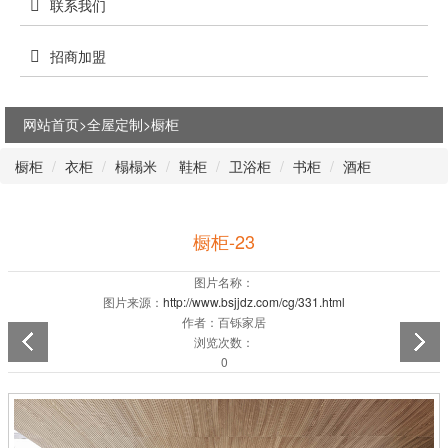
联系我们
招商加盟
网站首页>
全屋定制
>
橱柜
橱柜
衣柜
榻榻米
鞋柜
卫浴柜
书柜
酒柜
橱柜-23
图片名称：
图片来源：
http://www.bsjjdz.com/cg/331.html
作者：百铄家居
浏览次数：
0